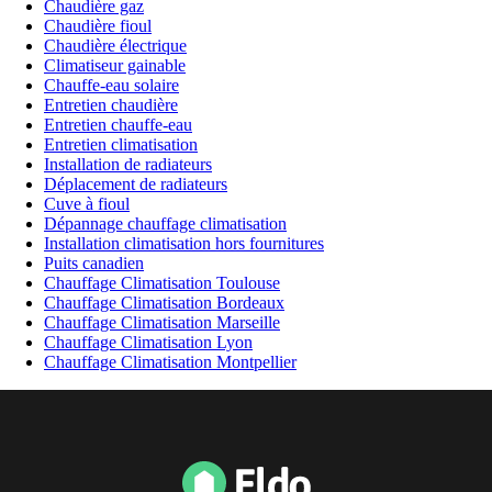
Chaudière gaz
Chaudière fioul
Chaudière électrique
Climatiseur gainable
Chauffe-eau solaire
Entretien chaudière
Entretien chauffe-eau
Entretien climatisation
Installation de radiateurs
Déplacement de radiateurs
Cuve à fioul
Dépannage chauffage climatisation
Installation climatisation hors fournitures
Puits canadien
Chauffage Climatisation Toulouse
Chauffage Climatisation Bordeaux
Chauffage Climatisation Marseille
Chauffage Climatisation Lyon
Chauffage Climatisation Montpellier