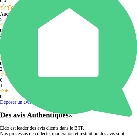
0,0
Aucun avis contrôlé
5
0
4
0
3
0
2
0
1
0
Déposer un avis
Des avis
Authentiques
Eldo est
leader des avis clients dans le BTP.
Nos processus de collecte, modération et restitution des avis sont