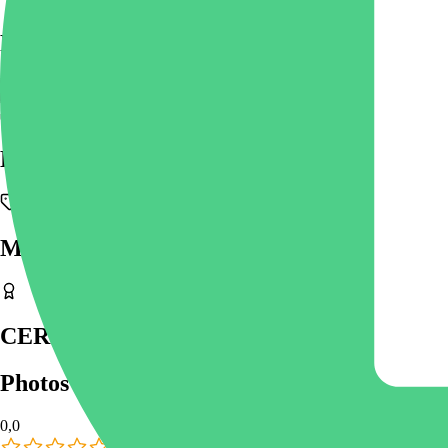
Présentation de la société GENILLON F
Voir plus
ENSEIGNE DU GROUPE
MARQUES UTILISÉES
CERTIFICATIONS & LABELS
Photos
(
0
)
0,0