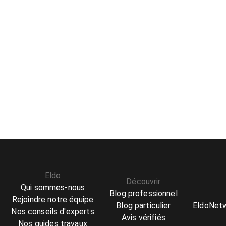
Eldo
Découvrir
Qui sommes-nous
Blog professionnel
Rejoindre notre équipe
Blog particulier
EldoNetw
Nos conseils d'experts
Avis vérifiés
Nos guides travaux