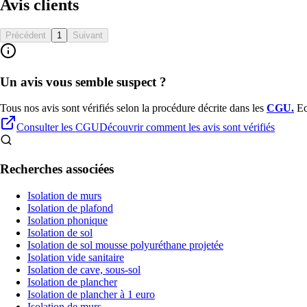
Avis clients
Précédent
1
Suivant
Un avis vous semble suspect ?
Tous nos avis sont vérifiés selon la procédure décrite dans les
CGU
.
Ec
Consulter les CGU
Découvrir comment les avis sont vérifiés
Recherches associées
Isolation de murs
Isolation de plafond
Isolation phonique
Isolation de sol
Isolation de sol mousse polyuréthane projetée
Isolation vide sanitaire
Isolation de cave, sous-sol
Isolation de plancher
Isolation de plancher à 1 euro
Isolation de murs