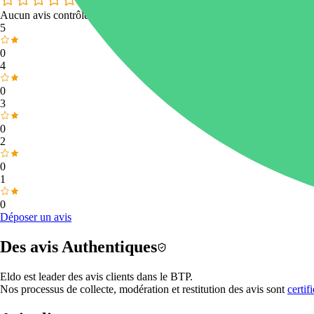
Aucun avis contrôlé
5
0
4
0
3
0
2
0
1
0
Déposer un avis
Des avis
Authentiques
Eldo est
leader des avis clients dans le BTP.
Nos processus de collecte, modération et restitution des avis sont
certif