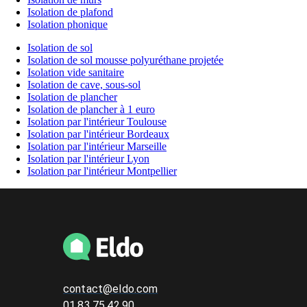
Isolation de plafond
Isolation phonique
Isolation de sol
Isolation de sol mousse polyuréthane projetée
Isolation vide sanitaire
Isolation de cave, sous-sol
Isolation de plancher
Isolation de plancher à 1 euro
Isolation par l'intérieur Toulouse
Isolation par l'intérieur Bordeaux
Isolation par l'intérieur Marseille
Isolation par l'intérieur Lyon
Isolation par l'intérieur Montpellier
contact@eldo.com
01.83.75.42.90