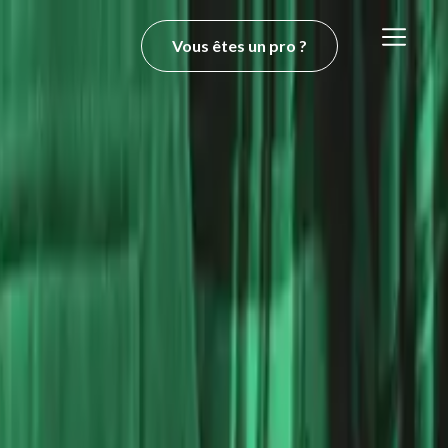
Vous êtes un pro ?