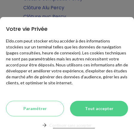
Clôture Alu Percy
Clôture pvc Percy
Couverture de piscine Percy
Votre vie Privée
Abri de piscine bas Percy
Eldo.com peut stocker et/ou accéder à des informations
Abri de piscine amovible Percy
stockées sur un terminal telles que les données de navigation
Abri de piscine coulissant Percy
(pages consultées, heure de connexion). Les cookies techniques
ne sont pas paramétrables mais les autres nécessitent votre
Abri de piscine mi-haut Percy
accord pour être déposés. Nous utilisons ces informations afin de
Abri de piscine haut Percy
développer et améliorer votre expérience, d'exploiter des études
de marché afin de générer des données d’audience, gérer les avis
Abri de piscine motorisé Percy
clients, et optimiser le site internet.
Volet de piscine hors sol Percy
Abri de piscine plat Percy
Terrasse mobile de piscine Percy
Paramétrer
Tout accepter
Volet de piscine immergé Percy
Ferronnerie d'art Percy
Continuer sans accepter
Création ferronnerie d'art Percy