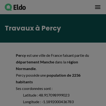
Avis établissement
menu
Travaux à Percy
Percy
est une ville de France faisant partie du
département Manche
dans la
région
Normandie
.
Percy possède une
population de 2236
habitants
Ses coordonnées sont :
Latitude : 48.917098999023
Longitude : -1.1892000436783