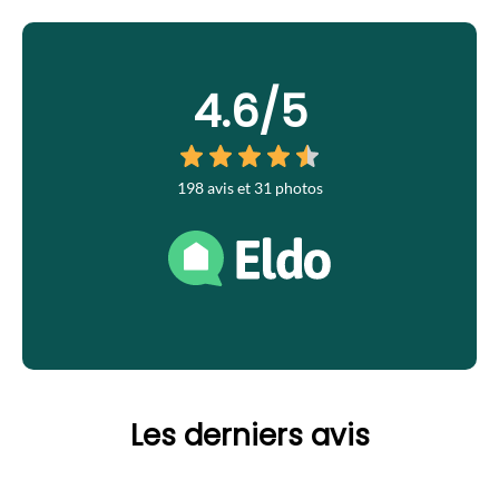
4.6
/5
198 avis et 31 photos
Les derniers avis