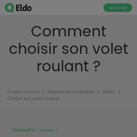
J’ai un projet
Comment
choisir son volet
roulant ?
Guides travaux
Rénovation extérieure
Volets
Choisir son volet roulant
Sommaire
masquer