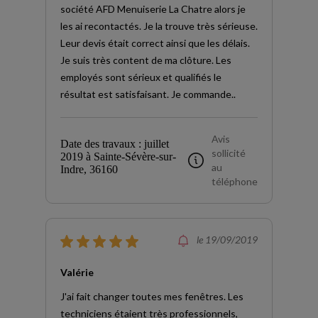
société AFD Menuiserie La Chatre alors je
les ai recontactés. Je la trouve très sérieuse.
Leur devis était correct ainsi que les délais.
Je suis très content de ma clôture. Les
employés sont sérieux et qualifiés le
résultat est satisfaisant. Je commande..
Avis
Date des travaux : juillet
sollicité
2019 à Sainte-Sévère-sur-
au
Indre, 36160
téléphone
le 19/09/2019
Valérie
J'ai fait changer toutes mes fenêtres. Les
techniciens étaient très professionnels,