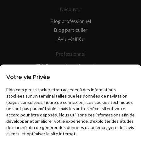
Découvrir
Blog professionnel
Blog particulier
Avis vérifiés
Professionnel
EldoPro pour les artisans et pros
EldoNetwork pour les réseaux, marques et industriels
Votre vie Privée
Règles de classement des artisans
Eldo.com peut stocker et/ou accéder à des informations
stockées sur un terminal telles que les données de navigation
(pages consultées, heure de connexion). Les cookies techniques
ne sont pas paramétrables mais les autres nécessitent votre
accord pour être déposés. Nous utilisons ces informations afin de
développer et améliorer votre expérience, d'exploiter des études
de marché afin de générer des données d’audience, gérer les avis
Mentions légales
CGU
Politique de confidentialité
clients, et optimiser le site internet.
Copyright Eldo 2021