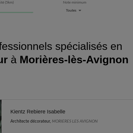
ité
(
5
km)
Note minimum
Toutes
fessionnels spécialisés en
ur
à
Morières-lès-Avignon
Kientz Rebiere Isabelle
Architecte décorateur,
MORIERES LES AVIGNON