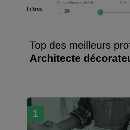
Voir que les pros vérifiés
Proxim
Filtres
Top des meilleurs pro
Architecte décorate
1