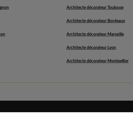
ignon
Architecte décorateur Toulouse
Architecte décorateur Bordeaux
non
Architecte décorateur Marseille
Architecte décorateur Lyon
Architecte décorateur Montpellier
Eldo
Découvrir