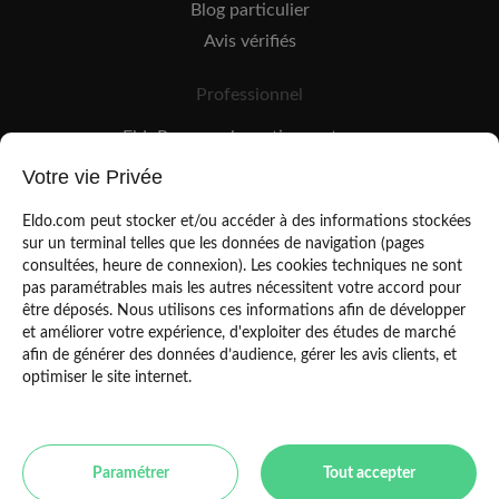
Blog particulier
Avis vérifiés
Professionnel
EldoPro pour les artisans et pros
EldoNetwork pour les réseaux, marques et industriels
Votre vie Privée
Règles de classement des artisans
Eldo.com peut stocker et/ou accéder à des informations stockées
sur un terminal telles que les données de navigation (pages
consultées, heure de connexion). Les cookies techniques ne sont
pas paramétrables mais les autres nécessitent votre accord pour
être déposés. Nous utilisons ces informations afin de développer
et améliorer votre expérience, d'exploiter des études de marché
afin de générer des données d’audience, gérer les avis clients, et
Mentions légales
CGU
optimiser le site internet.
Politique de confidentialité
Copyright Eldo 2021
Paramétrer
Tout accepter