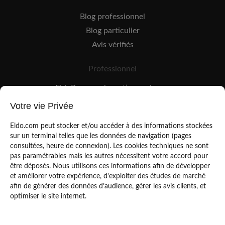
Blog professionnel
Blog particulier
Avis vérifiés
Professionnel
EldoPro pour les artisans et pros
EldoNetwork pour les réseaux, marques et industriels
Votre vie Privée
Règles de classement des artisans
Eldo.com peut stocker et/ou accéder à des informations stockées
sur un terminal telles que les données de navigation (pages
consultées, heure de connexion). Les cookies techniques ne sont
pas paramétrables mais les autres nécessitent votre accord pour
être déposés. Nous utilisons ces informations afin de développer
et améliorer votre expérience, d'exploiter des études de marché
afin de générer des données d’audience, gérer les avis clients, et
Mentions légales
CGU
optimiser le site internet.
Politique de confidentialité
Copyright Eldo 2021