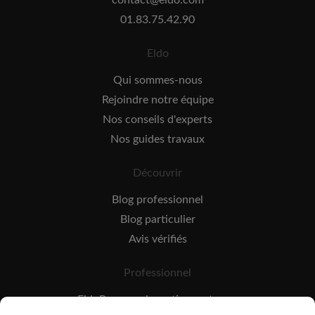
contact@eldo.com
01.83.75.42.90
Eldo
Qui sommes-nous
Rejoindre notre équipe
Nos conseils d'experts
Nos guides travaux
Découvrir
Blog professionnel
Blog particulier
Avis vérifiés
Professionnel
EldoPro pour les artisans et pros