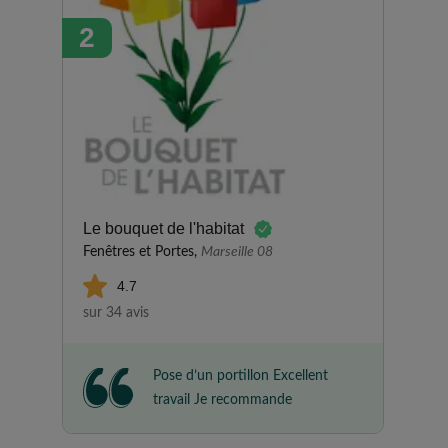
satisfaite de mon expérience
2
avec la société ; tout s'est très
bien passé. Les intervenants
sont sympathiques et courtois,
et le travail est réalisé
efficacement. Je recommande.
Le bouquet de l'habitat
Fenêtres et Portes,
Marseille 08
4.7
sur 34 avis
Pose d’un portillon Excellent
travail Je recommande