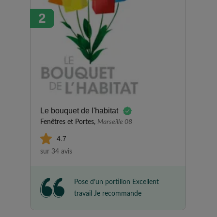
satisfaite de mon expérience
2
avec la société ; tout s'est très
bien passé. Les intervenants
sont sympathiques et courtois,
et le travail est réalisé
efficacement. Je recommande.
Le bouquet de l'habitat
Fenêtres et Portes,
Marseille 08
4.7
sur 34 avis
Pose d’un portillon Excellent
travail Je recommande