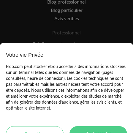
Blog professionnel
Blog particulier
Avis vérifiés
Professionnel
EldoPro pour les artisans et pros
EldoNetwork pour les réseaux, marques et industriels
Votre vie Privée
Règles de classement des artisans
Eldo.com peut stocker et/ou accéder à des informations stockées
sur un terminal telles que les données de navigation (pages
consultées, heure de connexion). Les cookies techniques ne sont
pas paramétrables mais les autres nécessitent votre accord pour
être déposés. Nous utilisons ces informations afin de développer
et améliorer votre expérience, d'exploiter des études de marché
afin de générer des données d’audience, gérer les avis clients, et
Mentions légales
CGU
optimiser le site internet.
Politique de confidentialité
Copyright Eldo 2021