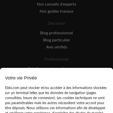
Nos conseils d'experts
Nos guides travaux
Découvrir
Blog professionnel
Blog particulier
Avis vérifiés
Professionnel
EldoPro pour les artisans et pros
EldoNetwork pour les réseaux, marques et industriels
Votre vie Privée
Règles de classement des artisans
Eldo.com peut stocker et/ou accéder à des informations stockées
sur un terminal telles que les données de navigation (pages
consultées, heure de connexion). Les cookies techniques ne sont
pas paramétrables mais les autres nécessitent votre accord pour
être déposés. Nous utilisons ces informations afin de développer