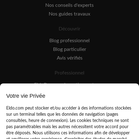
Nos conseils d'experts
Nos guides travaux
Découvrir
Blog professionnel
Blog particulier
Avis vérifiés
Professionnel
EldoPro pour les artisans et pros
EldoNetwork pour les réseaux, marques et industriels
Votre vie Privée
Règles de classement des artisans
Eldo.com peut stocker et/ou accéder à des informations stockées
sur un terminal telles que les données de navigation (pages
consultées, heure de connexion). Les cookies techniques ne sont
pas paramétrables mais les autres nécessitent votre accord pour
être déposés. Nous utilisons ces informations afin de développer