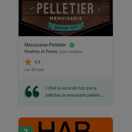
Menuiserie Pelletier
Fenêtres et Portes,
Loire-Authion
4.8
sur 86 avis
C'était la seconde fois que je
sollicitais la menuiserie pelletier
pour les fenêtres et portes de
ma maison, et comme la 1re fois
tout s'est très bien passé, dans
les délais, même un peu en
2
avance. Merci à toute l'équipe.