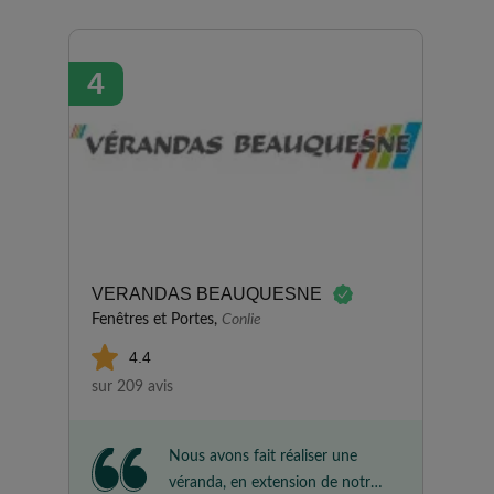
Très bon contact avec le
commercial et les poseurs. On
recommande.
4
VERANDAS BEAUQUESNE
Fenêtres et Portes,
Conlie
4.4
sur 209 avis
Nous avons fait réaliser une
véranda, en extension de notre