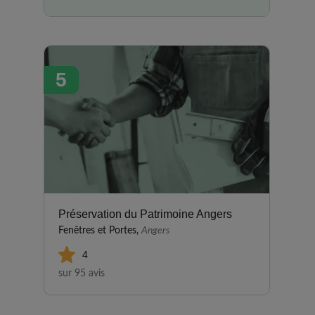
salle à manger, afin de profiter
au maximum de notre jardin.
Nous avons été très satisfaits
des prestations réalisées par
5
Vérandas BEAUQUESNE, tant
dans le conseil que dans la
réalisation. Nous avons apprécié
les échanges et explications
claires, la conception du projet,
le fait de pouvoir visiter
l’entrepôt de conception et
assemblage à Conlie. Nous
avons également apprécié le
Préservation du Patrimoine Angers
respect des délais, le
Fenêtres et Portes,
Angers
professionnalisme à toutes les
4
étapes, le commercial, le
sur 95 avis
métreur, les monteurs… tous
ont œuvré pour réaliser notre
projet très réussi. Nous les