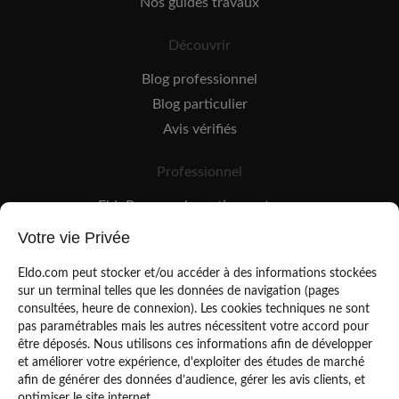
Nos guides travaux
Découvrir
Blog professionnel
Blog particulier
Avis vérifiés
Professionnel
EldoPro pour les artisans et pros
EldoNetwork pour les réseaux, marques et industriels
Votre vie Privée
Règles de classement des artisans
Eldo.com peut stocker et/ou accéder à des informations stockées
sur un terminal telles que les données de navigation (pages
consultées, heure de connexion). Les cookies techniques ne sont
pas paramétrables mais les autres nécessitent votre accord pour
être déposés. Nous utilisons ces informations afin de développer
et améliorer votre expérience, d'exploiter des études de marché
afin de générer des données d’audience, gérer les avis clients, et
Mentions légales
CGU
optimiser le site internet.