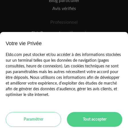
Blog particulier
Avis vérifiés
Professionnel
EldoPro pour les artisans et pros
EldoNetwork pour les réseaux, marques et industriels
Votre vie Privée
Règles de classement des artisans
Eldo.com peut stocker et/ou accéder à des informations stockées
sur un terminal telles que les données de navigation (pages
consultées, heure de connexion). Les cookies techniques ne sont
pas paramétrables mais les autres nécessitent votre accord pour
être déposés. Nous utilisons ces informations afin de développer
et améliorer votre expérience, d'exploiter des études de marché
afin de générer des données d’audience, gérer les avis clients, et
Mentions légales
CGU
optimiser le site internet.
Politique de confidentialité
Copyright Eldo 2021
Paramétrer
Tout accepter
Toulouse
Paris
Bordeaux
Marseille
Lyon