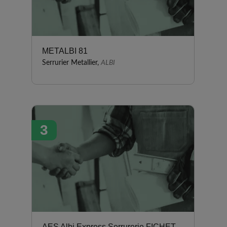
METALBI 81
Serrurier Metallier,
ALBI
3
AES Albi Express Serrurerie FICHET