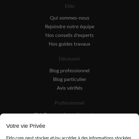
Eldo
Qui sommes-nous
Rejoindre notre équipe
Nos conseils d'experts
Nos guides travaux
Découvrir
Blog professionnel
Blog particulier
Avis vérifiés
Professionnel
EldoPro pour les artisans et pros
EldoNetwork pour les réseaux, marques et industriels
Votre vie Privée
Règles de classement des artisans
Eldo.com peut stocker et/ou accéder à des informations stockées