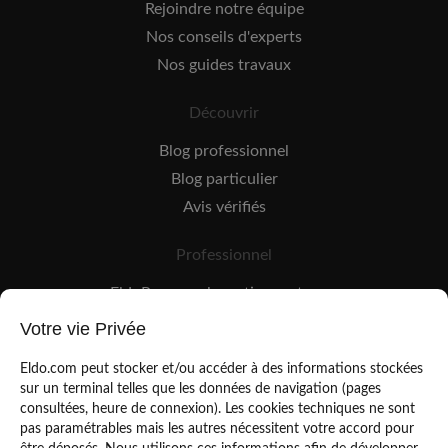
Rejoindre notre équipe
Nos conseils d'experts
Nos guides travaux
Découvrir
Blog professionnel
Blog particulier
Avis vérifiés
Professionnel
EldoPro pour les artisans et pros
EldoNetwork pour les réseaux, marques et industriels
Votre vie Privée
Règles de classement des artisans
Eldo.com peut stocker et/ou accéder à des informations stockées
sur un terminal telles que les données de navigation (pages
consultées, heure de connexion). Les cookies techniques ne sont
pas paramétrables mais les autres nécessitent votre accord pour