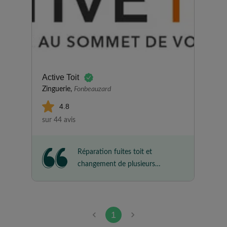
Active Toit
Zinguerie,
Fonbeauzard
4.8
sur 44 avis
Réparation fuites toit et
changement de plusieurs
voliges. Rapidité sur les travaux,
ponctualité, équipe sérieuse,
savoir faire et toujours le bon
conseil. RAS , nous sommes
1
enchantés