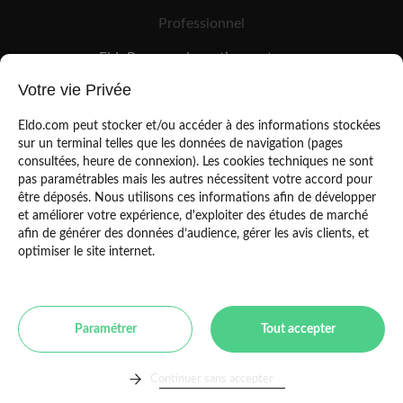
Professionnel
EldoPro pour les artisans et pros
EldoNetwork pour les réseaux, marques et industriels
Votre vie Privée
Règles de classement des artisans
Eldo.com peut stocker et/ou accéder à des informations stockées
sur un terminal telles que les données de navigation (pages
consultées, heure de connexion). Les cookies techniques ne sont
pas paramétrables mais les autres nécessitent votre accord pour
être déposés. Nous utilisons ces informations afin de développer
et améliorer votre expérience, d'exploiter des études de marché
afin de générer des données d’audience, gérer les avis clients, et
Mentions légales
CGU
optimiser le site internet.
Politique de confidentialité
Copyright Eldo 2021
Paramétrer
Tout accepter
Toulouse
Paris
Bordeaux
Marseille
Lyon
Montpellier
Lille
Continuer sans accepter