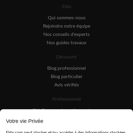
Eldo
Qui sommes-nous
Rejoindre notre équipe
Nos conseils d'experts
Nos guides travaux
Découvrir
Blog professionnel
Blog particulier
Avis vérifiés
Professionnel
EldoPro pour les artisans et pros
EldoNetwork pour les réseaux, marques et industriels
Votre vie Privée
Règles de classement des artisans