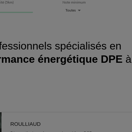
ité
(
5
km)
Note minimum
Toutes
fessionnels spécialisés en
ormance énergétique DPE
à
ROULLIAUD