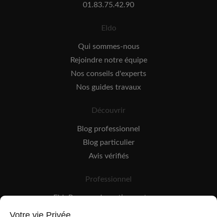
01.83.75.42.90
Eldo
Qui sommes-nous
Rejoindre notre équipe
Nos conseils d'experts
Nos guides travaux
Découvrir
Blog professionnel
Blog particulier
Avis vérifiés
Professionnel
EldoPro pour les artisans et pros
EldoNetwork pour les réseaux, marques et industriels
Votre vie Privée