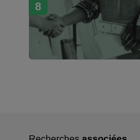
8
Recherches
associées