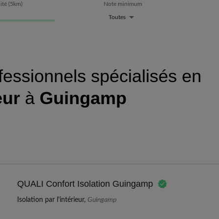
ité
(
5
km)
Note minimum
Toutes
fessionnels spécialisés en
eur
à
Guingamp
QUALI Confort Isolation Guingamp
Isolation par l'intérieur,
Guingamp