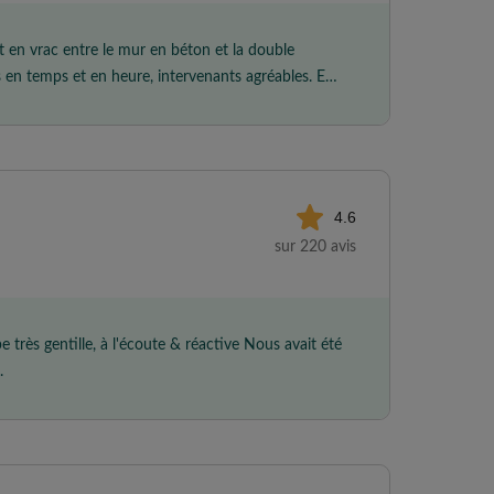
nt en vrac entre le mur en béton et la double
és en temps et en heure, intervenants agréables. En
 parce qu'elle avait déjà été faite dans le passé et
ur honnêteté ! => Je recommande les yeux fermés
4.6
sur 220 avis
ipe très gentille, à l'écoute & réactive Nous avait été
.