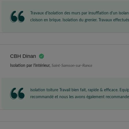
Travaux d'isolation des murs par insufflation d'un isola
cloison en brique. Isolation du grenier. Travaux effectu
plus, ils ont décompté une partie qui n'a pas été réalisée
passée inaperçue au moment du devis ce qui traduit le
CBH Dinan
Isolation par l'intérieur,
Saint-Samson-sur-Rance
isolation toiture Travail bien fait, rapide & efficace. Equ
recommandé et nous les avons également recommande