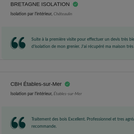
BRETAGNE ISOLATION
Isolation par l'intérieur,
Châteaulin
Suite à la première visite pour effectuer un devis très bi
d’isolation de mon grenier. J’ai récupéré ma maison très p
effectué car la trappe coincé et seule je n’arrive plus à la lever . Donc j’attends de l’aide pou
vérifier le boulot !
CBH Étables-sur-Mer
Isolation par l'intérieur,
Étables-sur-Mer
Traitement des bois Excellent. Professionnel et tres agré
recommande.