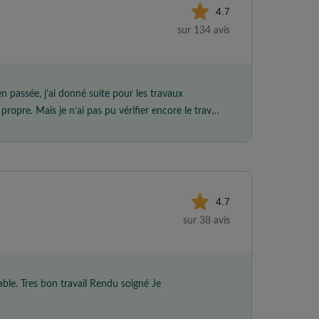
4.7
sur 134 avis
en passée, j’ai donné suite pour les travaux
ropre. Mais je n’ai pas pu vérifier encore le travail
r le faire et
4.7
sur 38 avis
able. Tres bon travail Rendu soigné Je