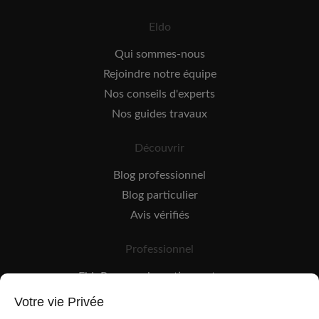
Eldo
Qui sommes-nous
Rejoindre notre équipe
Nos conseils d'experts
Nos guides travaux
Découvrir
Blog professionnel
Blog particulier
Avis vérifiés
Professionnel
EldoPro pour les artisans et pros
EldoNetwork pour les réseaux, marques et industriels
Votre vie Privée
Règles de classement des artisans