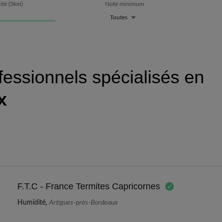
ité
(
5
km)
Note minimum
Toutes
fessionnels spécialisés en
x
F.T.C - France Termites Capricornes
Humidité,
Artigues-près-Bordeaux