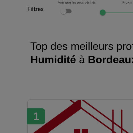
Voir que les pros vérifiés
Proxim
Filtres
Top des meilleurs pro
Humidité
à
Bordeau
1