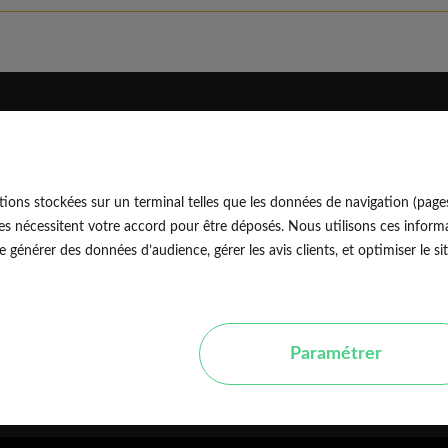
Eldo
Découvrir
Qui sommes-nous
Blog professionnel
ions stockées sur un terminal telles que les données de navigation (page
Rejoindre notre équipe
Blog particulier
EldoNetw
es nécessitent votre accord pour être déposés. Nous utilisons ces informa
Nos conseils d'experts
générer des données d’audience, gérer les avis clients, et optimiser le sit
Avis vérifiés
Nos guides travaux
Paramétrer
P