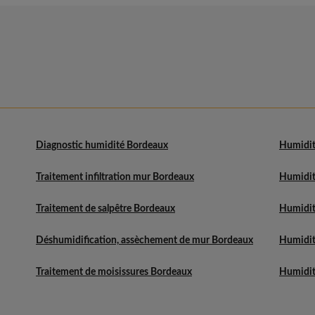
Diagnostic humidité Bordeaux
Humidit
Traitement infiltration mur Bordeaux
Humidit
Traitement de salpêtre Bordeaux
Humidit
Déshumidification, assèchement de mur Bordeaux
Humidit
Traitement de moisissures Bordeaux
Humidit