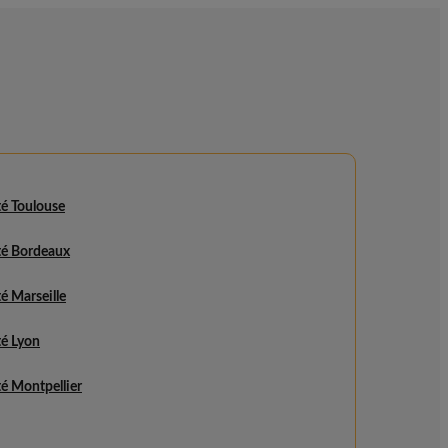
é Toulouse
é Bordeaux
é Marseille
é Lyon
é Montpellier