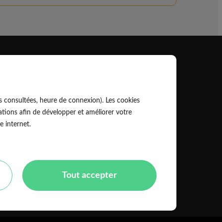
Professionnel
EldoPro pour les artisans et pros
s consultées, heure de connexion). Les cookies
ork pour les réseaux, marques et industriels
tions afin de développer et améliorer votre
e internet.
Règles de classement des artisans
Tout accepter
Mentions légales
CGU
olitique de confidentialité
Copyright Eldo 2021