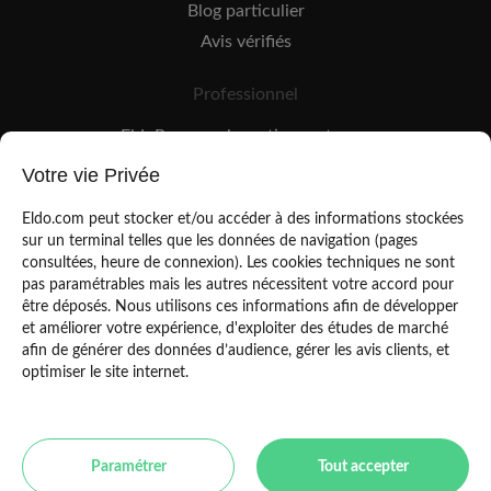
Blog particulier
Avis vérifiés
Professionnel
EldoPro pour les artisans et pros
EldoNetwork pour les réseaux, marques et industriels
Votre vie Privée
Règles de classement des artisans
Eldo.com peut stocker et/ou accéder à des informations stockées
sur un terminal telles que les données de navigation (pages
consultées, heure de connexion). Les cookies techniques ne sont
pas paramétrables mais les autres nécessitent votre accord pour
être déposés. Nous utilisons ces informations afin de développer
et améliorer votre expérience, d'exploiter des études de marché
afin de générer des données d’audience, gérer les avis clients, et
Mentions légales
CGU
optimiser le site internet.
Politique de confidentialité
Copyright Eldo 2021
Paramétrer
Tout accepter